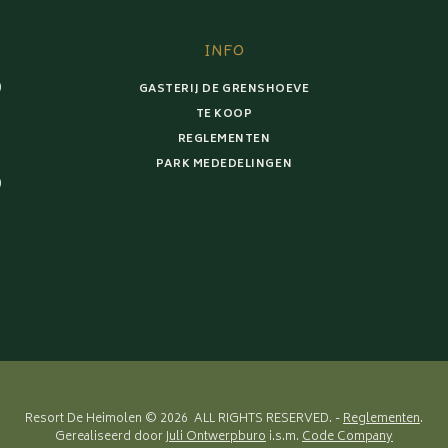
INFO
0
GASTERIJ DE GRENSHOEVE
TE KOOP
REGLEMENTEN
PARK MEDEDELINGEN
0
Resort De Heimolen © 2026 ALL RIGHTS RESERVED. -
Reglementen
.
Gerealiseerd door
Juli Ontwerpburo
i.s.m.
Code Company