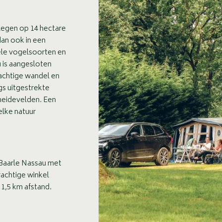
legen op 14 hectare
dan ook in een
ele vogelsoorten en
 is aangesloten
rachtige wandel en
gs uitgestrekte
heidevelden. Een
elke natuur
 Baarle Nassau met
rachtige winkel
 1,5 km afstand.