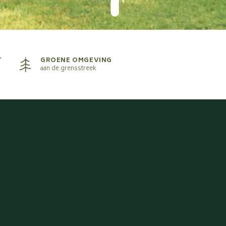
T
GROENE OMGEVING
aan de grensstreek